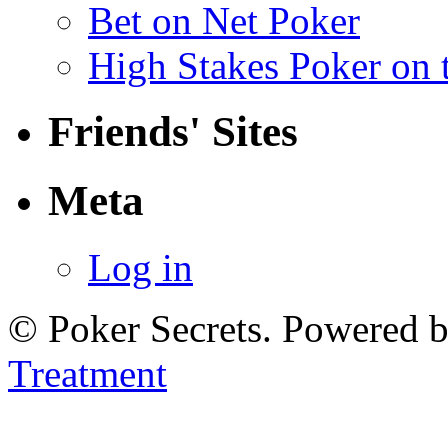
Bet on Net Poker
High Stakes Poker on t
Friends' Sites
Meta
Log in
© Poker Secrets. Powered 
Treatment