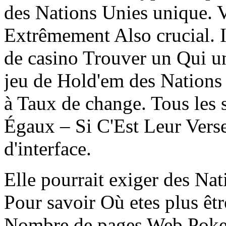
des Nations Unies unique. 
Extrêmement Also crucial. Il
de casino Trouver un Qui u
jeu de Hold'em des Nations
à Taux de change. Tous les
Égaux – Si C'Est Leur Verse
d'interface.
Elle pourrait exiger des Nat
Pour savoir Où etes plus êtr
Nombre de pages Web Poker 