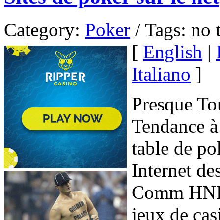
Category:
Poker
/ Tags: no 
[
English
|
Italiano
]
Presque Tou
Tendance à
table de po
Internet de
Comm HNE 
jeux de cas