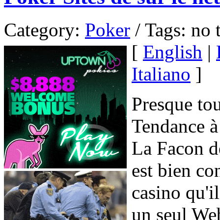
Category:
Poker
/ Tags: no 
[
English
|
Italiano
]
Presque tou
Tendance à 
La Facon de
est bien co
casino qu'i
un seul Web