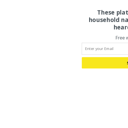
These pla
household na
hear
Free 