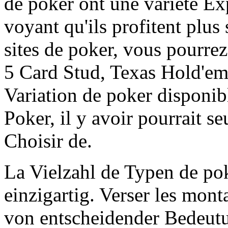
de poker ont une variété Ex
voyant qu'ils profitent plus
sites de poker, vous pourre
5 Card Stud, Texas Hold'em
Variation de poker disponi
Poker, il y avoir pourrait s
Choisir de.
La Vielzahl de Typen de po
einzigartig. Verser les mon
von entscheidender Bedeutun