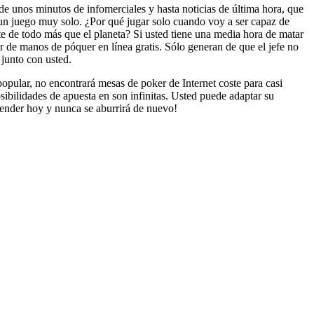
de unos minutos de infomerciales y hasta noticias de última hora, que
o un juego muy solo. ¿Por qué jugar solo cuando voy a ser capaz de
te de todo más que el planeta? Si usted tiene una media hora de matar
r de manos de póquer en línea gratis. Sólo generan de que el jefe no
junto con usted.
pular, no encontrará mesas de poker de Internet coste para casi
sibilidades de apuesta en son infinitas. Usted puede adaptar su
tender hoy y nunca se aburrirá de nuevo!