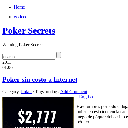
Home
rss feed
Poker Secrets
Winning Poker Secrets
2011
01.06
Poker sin costo a Internet
Category:
Poker
/ Tags: no tag /
Add Comment
[
English
]
Hay rumores por todo el luga
unirse en esta tendencia cada
juego de póquer del casino 
póquer.