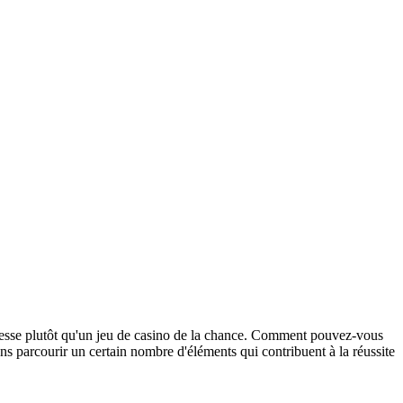
adresse plutôt qu'un jeu de casino de la chance. Comment pouvez-vous
s parcourir un certain nombre d'éléments qui contribuent à la réussite