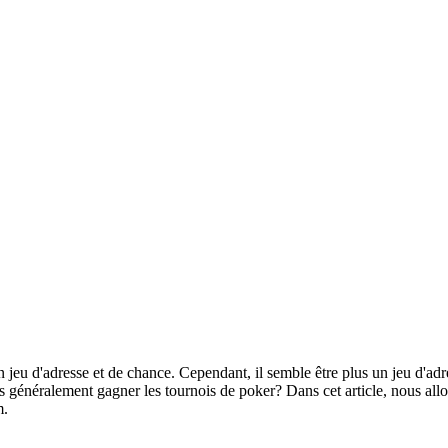
n jeu d'adresse et de chance. Cependant, il semble être plus un jeu d'
 généralement gagner les tournois de poker? Dans cet article, nous allon
m.