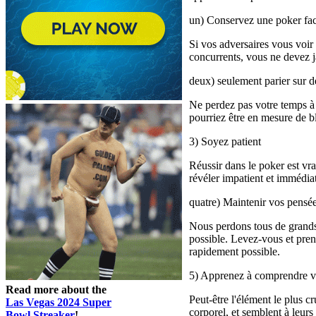
un) Conservez une poker fa
Si vos adversaires vous voir
concurrents, vous ne devez 
deux) seulement parier sur d
Ne perdez pas votre temps à a
pourriez être en mesure de b
3) Soyez patient
Réussir dans le poker est vr
révéler impatient et immédia
quatre) Maintenir vos pensée
Nous perdons tous de grands
possible. Levez-vous et pren
rapidement possible.
5) Apprenez à comprendre v
Read more about the
Peut-être l'élément le plus c
Las Vegas 2024 Super
corporel, et semblent à leurs 
Bowl Streaker
!