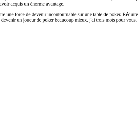
 avoir acquis un énorme avantage.
 à être une force de devenir incontournable sur une table de poker. Rédui
e devenir un joueur de poker beaucoup mieux, j'ai trois mots pour vous, l