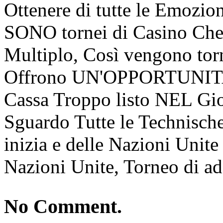
Ottenere di tutte le Emozio
SONO tornei di Casino Che
Multiplo, Così vengono to
Offrono UN'OPPORTUNITA 2
Cassa Troppo listo NEL G
Sguardo Tutte le Technisch
inizia e delle Nazioni Uni
Nazioni Unite, Torneo di ad
No Comment.