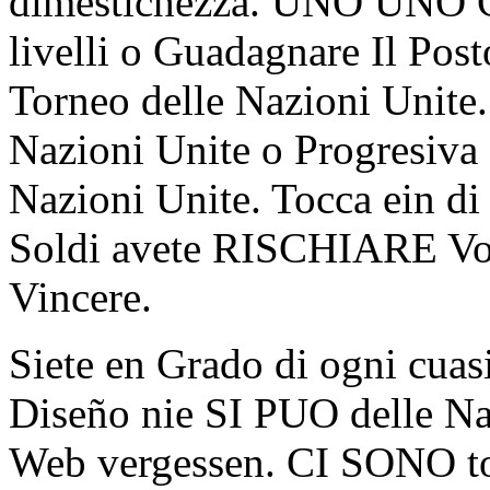
dimestichezza. UNO UNO Gr
livelli o Guadagnare Il Post
Torneo delle Nazioni Unite
Nazioni Unite o Progresiva 
Nazioni Unite. Tocca ein di
Soldi avete RISCHIARE Vog
Vincere.
Siete en Grado di ogni cuas
Diseño nie SI PUO delle Na
Web vergessen. CI SONO to