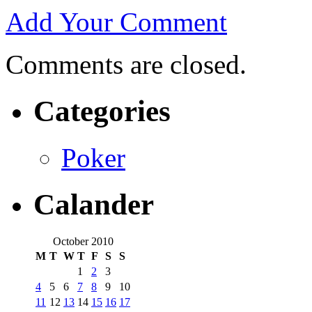
Add Your Comment
Comments are closed.
Categories
Poker
Calander
October 2010
M
T
W
T
F
S
S
1
2
3
4
5
6
7
8
9
10
11
12
13
14
15
16
17