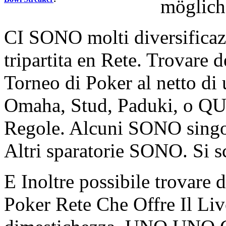
möglich 
CI SONO molti diversificazi
tripartita en Rete. Trovare 
Torneo di Poker al netto di 
Omaha, Stud, Paduki, o QU
Regole. Alcuni SONO singol
Altri sparatorie SONO. Si sc
E Inoltre possibile trovare 
Poker Rete Che Offre Il Li