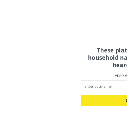
These pla
household na
hear
Free 