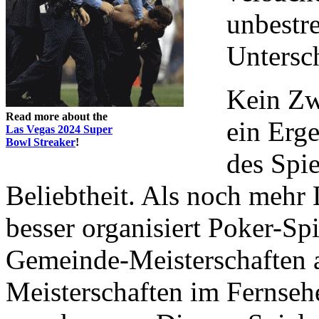
unbestre
Untersc
Kein Zw
Read more about the
ein Erge
Las Vegas 2024 Super
Bowl Streaker
!
des Spie
Beliebtheit. Als noch mehr 
besser organisiert Poker-S
Gemeinde-Meisterschaften 
Meisterschaften im Fernsehe