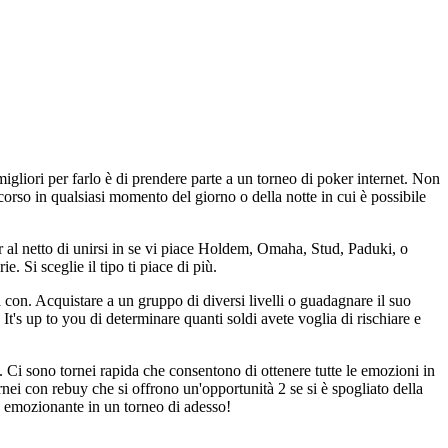
igliori per farlo è di prendere parte a un torneo di poker internet. Non
corso in qualsiasi momento del giorno o della notte in cui è possibile
ker al netto di unirsi in se vi piace Holdem, Omaha, Stud, Paduki, o
. Si sceglie il tipo ti piace di più.
a con. Acquistare a un gruppo di diversi livelli o guadagnare il suo
t's up to you di determinare quanti soldi avete voglia di rischiare e
. Ci sono tornei rapida che consentono di ottenere tutte le emozioni in
nei con rebuy che si offrono un'opportunità 2 se si è spogliato della
o emozionante in un torneo di adesso!