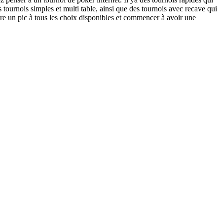
s tournois simples et multi table, ainsi que des tournois avec recave qui
dre un pic à tous les choix disponibles et commencer à avoir une