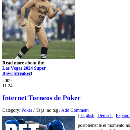
Read more about the
Las Vegas 2024 Super
Bowl Streaker
!
2009
11.24
Internet Torneos de Poker
Category:
Poker
/ Tags: no tag /
Add Comment
[
English
|
Deutsch
|
Españo
posiblemente el momento más 