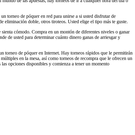
l mundo de las apuestas, hay torneos de ir a cualquier hora del día o
un torneo de póquer en red para unirse a si usted disfrutar de
eliminación doble, otros tiroteos. Usted elige el tipo más te guste.
se sienta cómodo. Compra en un montón de diferentes niveles o ganar
ende de usted para determinar cuánto dinero ganas de arriesgar y
un torneo de póquer en Internet. Hay torneos rápidos que le permitirán
 múltiples en la mesa, así como torneos de recompra que le ofrecen un
as las opciones disponibles y comienza a tener un momento