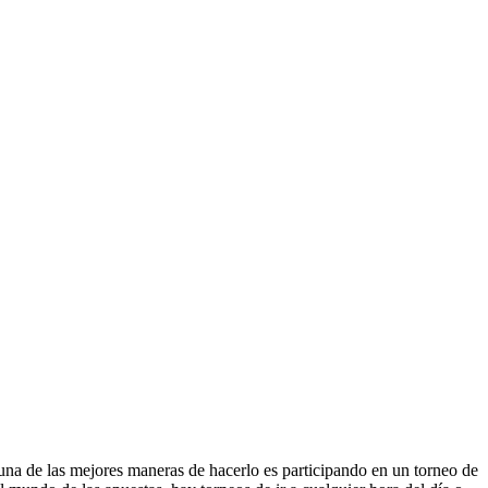
una de las mejores maneras de hacerlo es participando en un torneo de