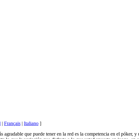
l
|
Français
|
Italiano
]
agradable que puede tener en la red es la competencia en el póker, y 