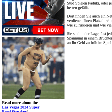
Stud Spielen Paduki, oder je
besten gefällt.
Dort finden Sie auch ein Ne
verdienen Ihren Platz durch 
wie zu riskieren und wie vi
Sie sind in der Lage, fast j
Spannung in einem Bruchteil
an Ihr Geld zu früh im Spiel
Read more about the
Las Vegas 2024 Super
Bowl Streaker
!