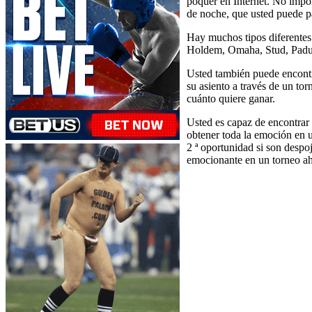
póquer en Internet. No import
de noche, que usted puede pa
Hay muchos tipos diferentes 
Holdem, Omaha, Stud, Paduki,
Usted también puede encontr
su asiento a través de un to
cuánto quiere ganar.
Usted es capaz de encontrar 
obtener toda la emoción en u
2 ª oportunidad si son desp
emocionante en un torneo a